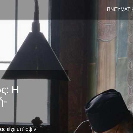
ΠΝΕΥΜΑΤΙΚ
ς: Η
ή-
ς είχε υπ’ όψιν