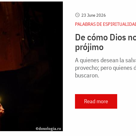
23 June 2026
PALABRAS DE ESPIRITUALIDA
De cómo Dios no
prójimo
A quienes desean la salv
provecho; pero quienes 
buscaron.
Read more