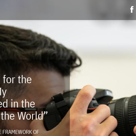
 for the
My
d in the
 the World”
HE FRAMEWORK OF