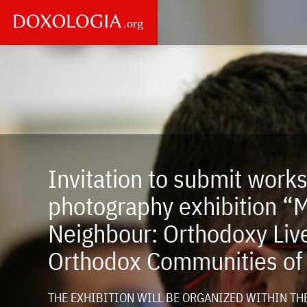
Skip to main content
Main
navigation
Invitation to submit works
photography exhibition “
Neighbour: Orthodoxy Live
Orthodox Communities of
THE EXHIBITION WILL BE ORGANIZED WITHIN T