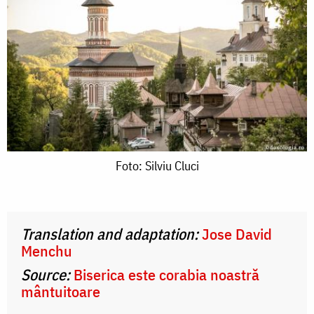
Foto:
Foto: Silviu Cluci
Silviu
Cluci
Translation and adaptation:
Jose David
Menchu
Source:
Biserica este corabia noastră
mântuitoare