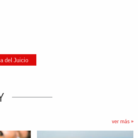
a del Juicio
Y
ver más »