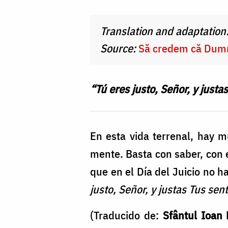
Cojocariu
Translation and adaptation
Source:
Să credem că Dumn
“Tú eres justo, Señor, y justa
En esta vida terrenal, hay 
mente. Basta con saber, con e
que en el Día del Juicio no h
justo, Señor, y justas Tus sen
(Traducido de:
Sfântul Ioan 