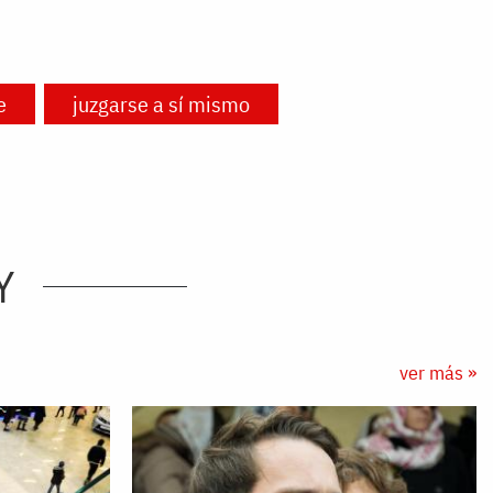
e
juzgarse a sí mismo
Y
ver más »