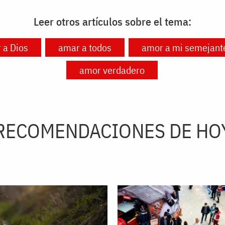
Leer otros artículos sobre el tema:
 a Dios
amar a todos
amor a mi semejant
amor verdadero
RECOMENDACIONES DE HO