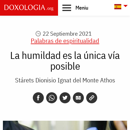
Skip to main content
L
Meniu
Main
navigation
22 Septiembre 2021
Palabras de espiritualidad
La humildad es la única vía
posible
Stárets Dionisio Ignat del Monte Athos