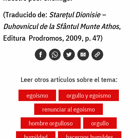
(Traducido de:
Starețul Dionisie –
Duhovnicul de la Sfântul Munte Athos
,
Editura Prodromos, 2009, p. 47)
Leer otros artículos sobre el tema:
egoísmo
orgullo y egoismo
renunciar al egoísmo
hombre orgulloso
orgullo
humildad
hacernos humildes