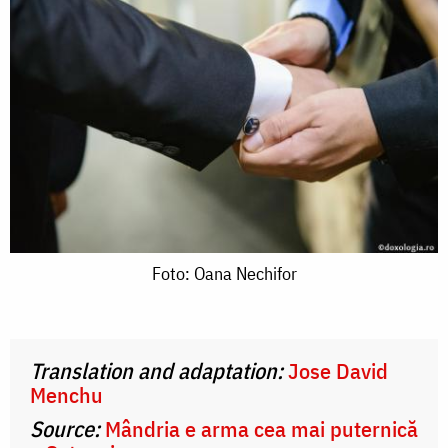
Foto:
Foto: Oana Nechifor
Oana
Nechifor
Translation and adaptation:
Jose David
Menchu
Source:
Mândria e arma cea mai puternică