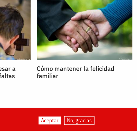
esar a
Cómo mantener la felicidad
faltas
familiar
Aceptar
No, gracias
ogia.org
|
About us