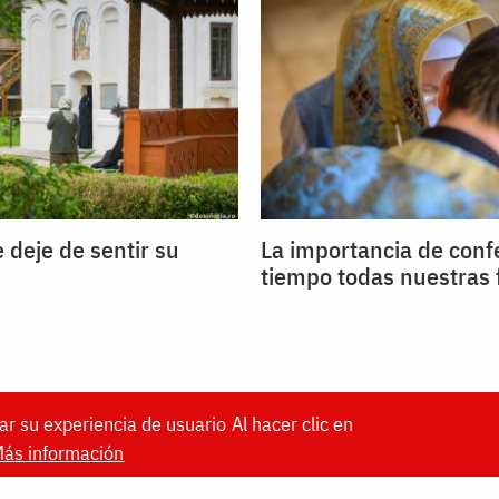
 deje de sentir su
La importancia de conf
tiempo todas nuestras 
ar su experiencia de usuario
Al hacer clic en
ás información
DOXOLOGIA MEDIA
, Archdiocese of Iași | ©
Doxol