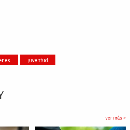
venes
juventud
Y
ver más »