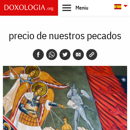
Skip to main content
L
Meniu
Main
navigation
precio de nuestros pecados