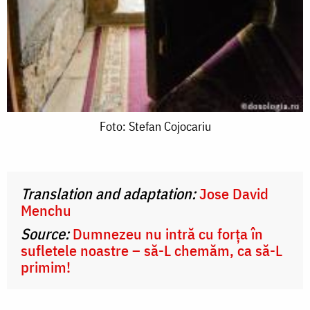
Foto:
Foto: Stefan Cojocariu
Stefan
Cojocariu
Translation and adaptation:
Jose David
Menchu
Source:
Dumnezeu nu intră cu forța în
sufletele noastre – să-L chemăm, ca să-L
primim!