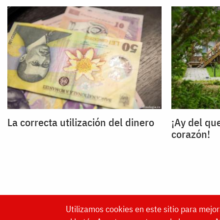
La correcta utilización del dinero
¡Ay del que
corazón!
Utilizamos cookies en este sitio para mejor
Website made by