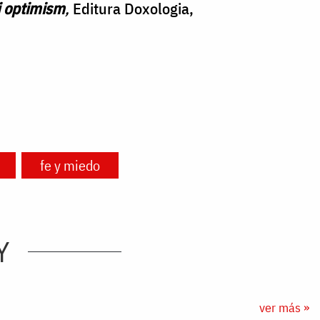
i optimism
,
Editura Doxologia,
fe y miedo
Y
ver más »