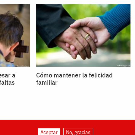
esar a
Cómo mantener la felicidad
faltas
familiar
Aceptar
No, gracias
ogia.org
|
About us