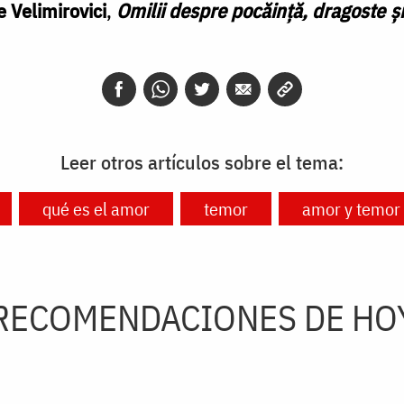
e Velimirovici
,
Omilii despre pocăință, dragoste ș
Leer otros artículos sobre el tema:
qué es el amor
temor
amor y temor
RECOMENDACIONES DE HO