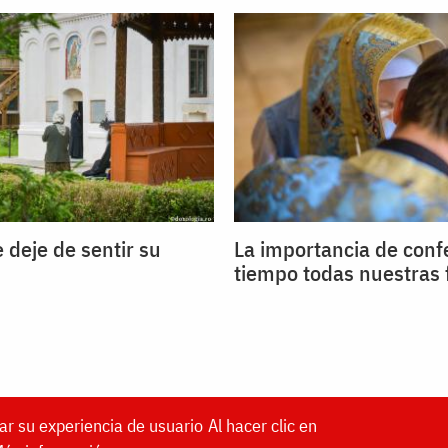
 deje de sentir su
La importancia de conf
tiempo todas nuestras 
ar su experiencia de usuario
Al hacer clic en
DOXOLOGIA MEDIA
, Archdiocese of Iași | ©
Doxol