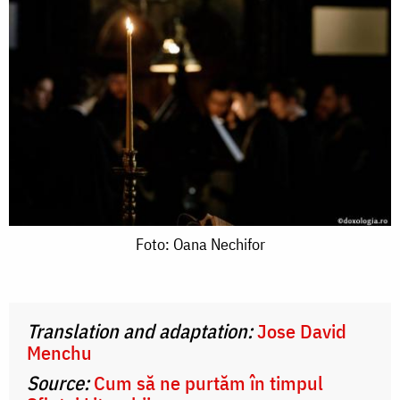
Foto:
Foto: Oana Nechifor
Oana
Nechifor
Translation and adaptation:
Jose David
Menchu
Source:
Cum să ne purtăm în timpul