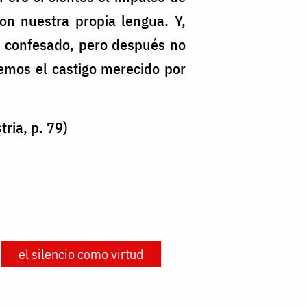
on nuestra propia lengua. Y,
 confesado, pero después no
emos el castigo merecido por
ria, p. 79)
el silencio como virtud