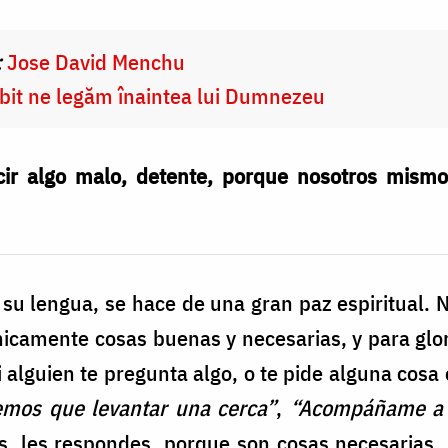
:
Jose David Menchu
rbit ne legăm înaintea lui Dumnezeu
ecir algo malo, detente, porque nosotros mism
su lengua, se hace de una gran paz espiritual. 
camente cosas buenas y necesarias, y para glori
lguien te pregunta algo, o te pide alguna cosa o
mos que levantar una cerca”
,
“Acompáñame a 
las, les respondes, porque son cosas necesarias.