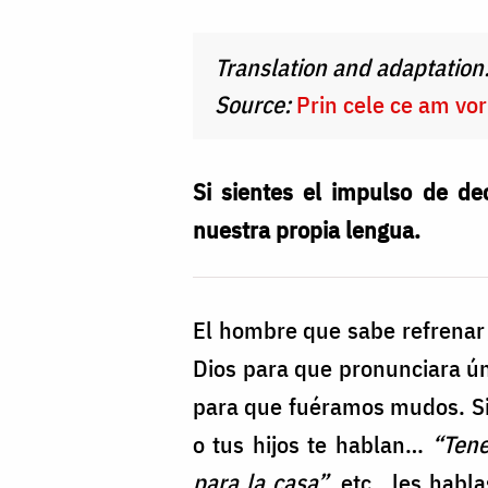
Nechifor
Translation and adaptation
Source:
Prin cele ce am vo
Si sientes el impulso de d
nuestra propia lengua.
El hombre que sabe refrenar 
Dios para que pronunciara úni
para que fuéramos mudos. Si a
o tus hijos te hablan…
“Tene
para la casa”
, etc., les hab