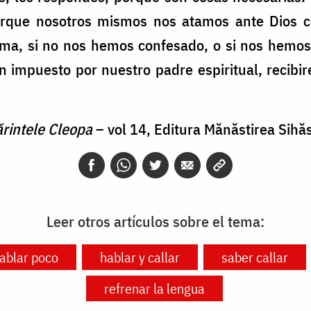
orque nosotros mismos nos atamos ante Dios c
ma, si no nos hemos confesado, o si nos hemos
 impuesto por nuestro padre espiritual, recibir
rintele Cleopa
– vol 14, Editura Mănăstirea Sihăst
Leer otros artículos sobre el tema:
hablar poco
hablar y callar
saber callar
refrenar la lengua