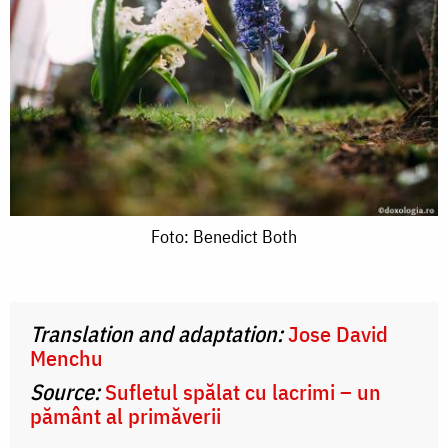
Foto:
Foto: Benedict Both
Benedict
Both
Translation and adaptation:
Jose David
Menchu
Source:
Sufletul spălat cu lacrimi – un
pământ al primăverii