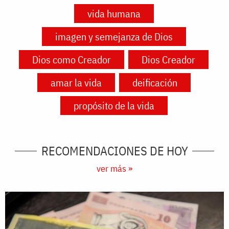
vida humana
imagen y semejanza de Dios
Dios como Creador
Dios Creador
amar la vida
deificación
propósito de la vida
RECOMENDACIONES DE HOY
ver más »