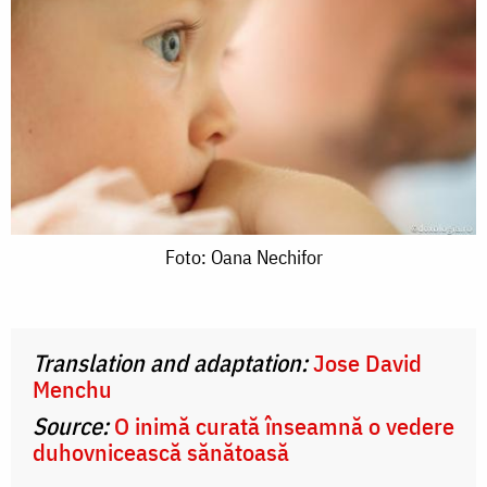
Foto:
Foto: Oana Nechifor
Oana
Nechifor
Translation and adaptation:
Jose David
Menchu
Source:
O inimă curată înseamnă o vedere
duhovnicească sănătoasă