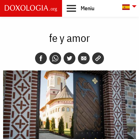
Skip to main content
L
Meniu
Main
navigation
fe y amor