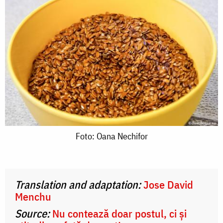
Foto:
Foto: Oana Nechifor
Oana
Nechifor
Translation and adaptation:
Jose David
Menchu
Source:
Nu contează doar postul, ci și