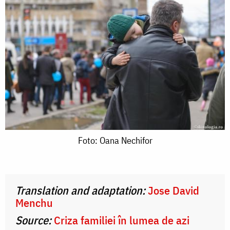
Foto:
Foto: Oana Nechifor
Oana
Nechifor
Translation and adaptation:
Jose David
Menchu
Source:
Criza familiei în lumea de azi