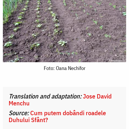
Foto:
Foto: Oana Nechifor
Oana
Nechifor
Translation and adaptation:
Jose David
Menchu
Source:
Cum putem dobândi roadele
Duhului Sfânt?