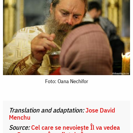
Foto:
Foto: Oana Nechifor
Oana
Nechifor
Translation and adaptation:
Jose David
Menchu
Source:
Cel care se nevoiește Îl va vedea