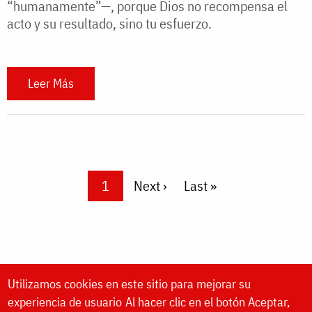
“humanamente”—, porque Dios no recompensa el
acto y su resultado, sino tu esfuerzo.
Leer Más
Pagination
Current page
1
Next page
Next ›
Last page
Last »
Utilizamos cookies en este sitio para mejorar su
experiencia de usuario
Al hacer clic en el botón Aceptar,