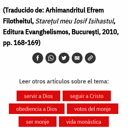
(Traducido de:
Arhimandritul Efrem
Filotheitul,
Starețul meu Iosif Isihastul
,
Editura Evanghelismos, București, 2010,
pp. 168-169)
Leer otros artículos sobre el tema:
servir a Dios
seguir a Cristo
obediencia a Dios
votos del monje
ser monje
vida monástica