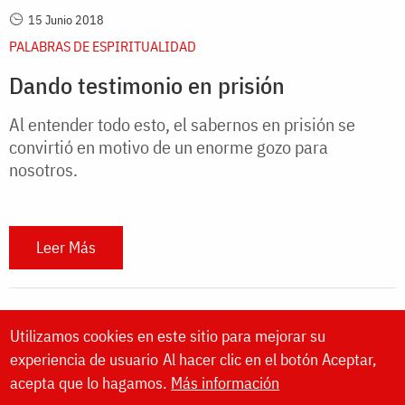
15 Junio 2018
PALABRAS DE ESPIRITUALIDAD
Dando testimonio en prisión
Al entender todo esto, el sabernos en prisión se
convirtió en motivo de un enorme gozo para
nosotros.
Leer Más
Utilizamos cookies en este sitio para mejorar su
experiencia de usuario
Al hacer clic en el botón Aceptar,
acepta que lo hagamos.
Más información
Website made by
DOXOLOGIA MEDIA
,