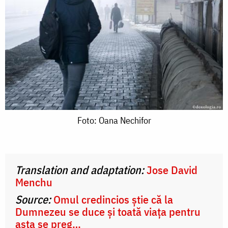
Foto:
Foto: Oana Nechifor
Oana
Nechifor
Translation and adaptation:
Jose David
Menchu
Source:
Omul credincios știe că la
Dumnezeu se duce și toată viața pentru
asta se preg…