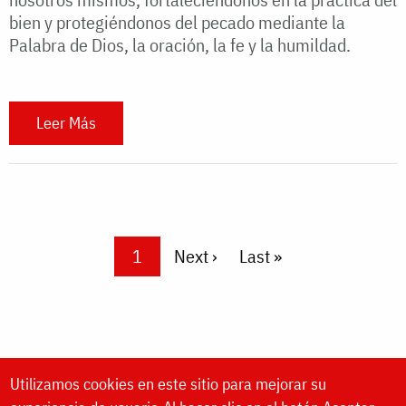
bien y protegiéndonos del pecado mediante la
Palabra de Dios, la oración, la fe y la humildad.
Leer Más
Pagination
Current page
1
Next page
Next ›
Last page
Last »
Utilizamos cookies en este sitio para mejorar su