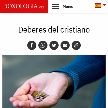
Skip to main content
L
Meniu
Main
navigation
Deberes del cristiano