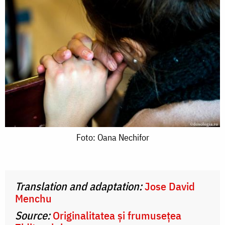
Foto:
Foto: Oana Nechifor
Oana
Nechifor
Translation and adaptation:
Jose David
Menchu
Source:
Originalitatea și frumusețea