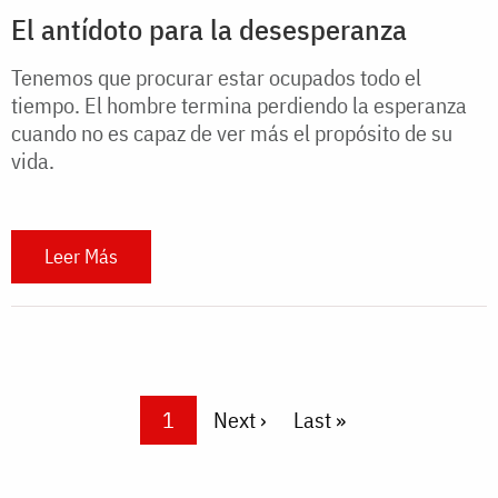
El antídoto para la desesperanza
Tenemos que procurar estar ocupados todo el
tiempo. El hombre termina perdiendo la esperanza
cuando no es capaz de ver más el propósito de su
vida.
Leer Más
Pagination
Current page
1
Next page
Next ›
Last page
Last »