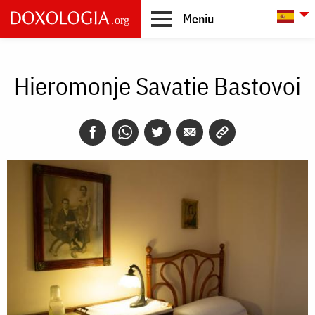
Skip to main content
L
Meniu
Main
navigation
Hieromonje Savatie Bastovoi