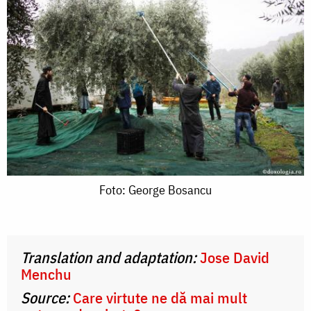
Foto:
Foto: George Bosancu
George
Bosancu
Translation and adaptation:
Jose David
Menchu
Source:
Care virtute ne dă mai mult