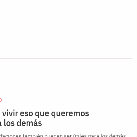
D
 vivir eso que queremos
a los demás
aciones también pueden ser útiles para los demás,