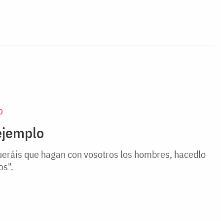
D
 ejemplo
queráis que hagan con vosotros los hombres, hacedlo
os".