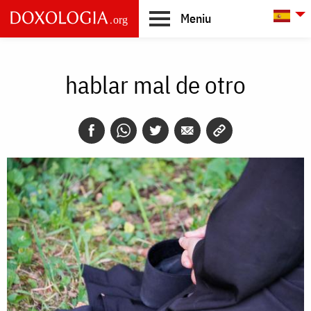
Skip to main content
L
Meniu
Main
navigation
hablar mal de otro