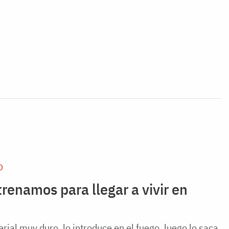
D
renamos para llegar a vivir en
rial muy duro, lo introduce en el fuego, luego lo saca