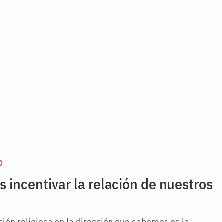
D
 incentivar la relación de nuestros
ón religiosa en la dirección que sabemos es la