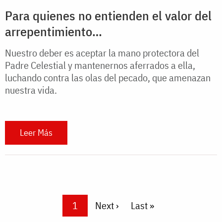
Para quienes no entienden el valor del
arrepentimiento…
Nuestro deber es aceptar la mano protectora del
Padre Celestial y mantenernos aferrados a ella,
luchando contra las olas del pecado, que amenazan
nuestra vida.
Leer Más
Pagination
Current page
1
Next page
Next ›
Last page
Last »