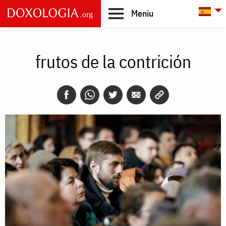
Skip to main content
L
Meniu
Main
navigation
frutos de la contrición