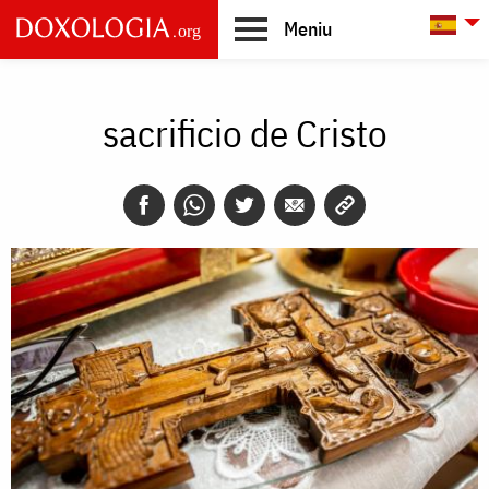
Skip to main content
L
Meniu
Main
navigation
sacrificio de Cristo