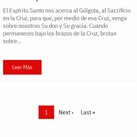
El Espíritu Santo nos acerca al Gólgota, al Sacrificio
en la Cruz, para que, por medio de esa Cruz, venga
sobre nosotros Su don y Su gracia. Cuando
permaneces bajo los brazos de la Cruz, brotan
sobre...
Leer Más
Pagination
Current page
1
Next page
Next ›
Last page
Last »