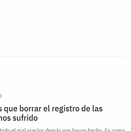
D
que borrar el registro de las
os sufrido
 todo el mal que los demás nos hayan hecho. Es como