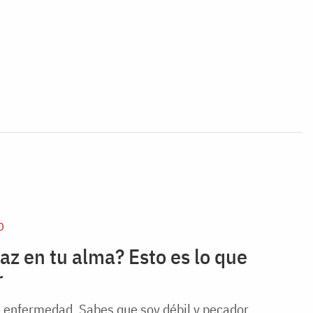
D
az en tu alma? Esto es lo que
r
 enfermedad. Sabes que soy débil y pecador.