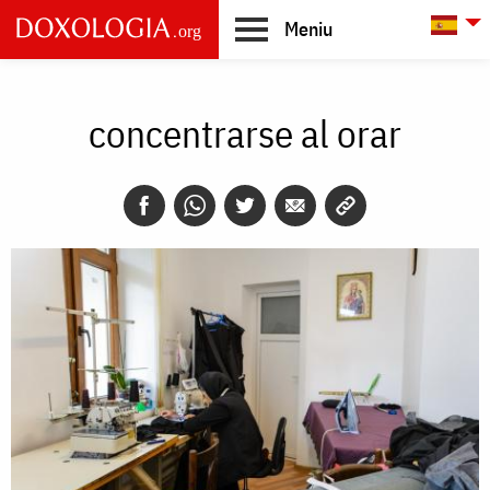
Skip to main content
L
Meniu
Main
navigation
concentrarse al orar